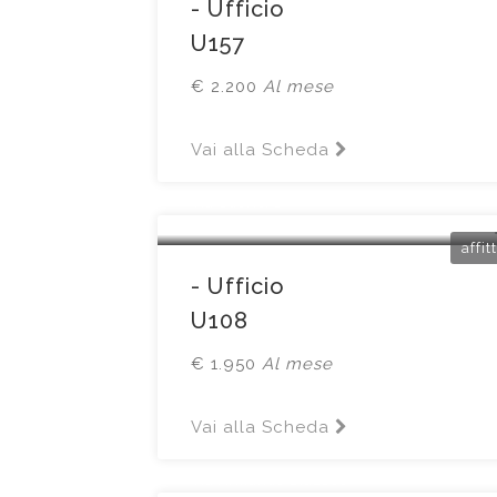
- Ufficio
U157
€ 2.200
Al mese
Vai alla Scheda
Brescia
Via Odorici 1
affit
- Ufficio
U108
€ 1.950
Al mese
Vai alla Scheda
Brescia
Via Armando Diaz16c