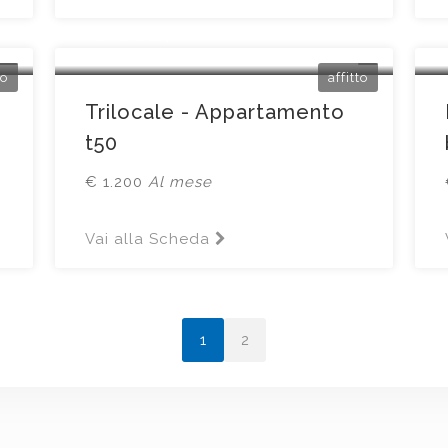
Brescia
Via Maiera14
to
affitto
Trilocale - Appartamento
t50
€ 1.200
Al mese
Vai alla Scheda
1
2