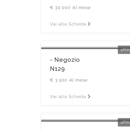
€ 30.000
Al mese
Vai alla Scheda
Brescia
Corso Palestro44
affit
- Negozio
N129
€ 3.500
Al mese
Vai alla Scheda
Brescia
Via Fura40
affit