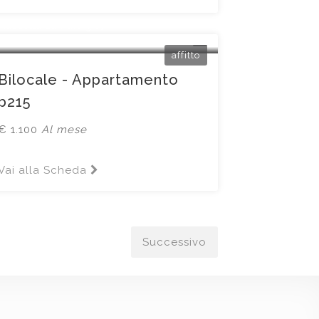
Brescia
Piazzetta San Giorgio7
affitto
Bilocale - Appartamento
b215
€ 1.100
Al mese
Vai alla Scheda
Successivo