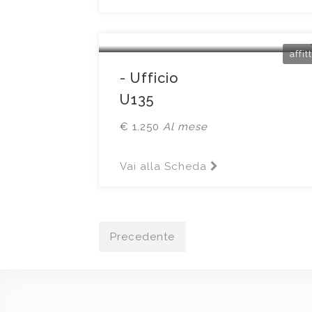
Brescia
Via Aldo Moro 13
affit
- Ufficio
U135
€ 1.250
Al mese
Vai alla Scheda
Precedente