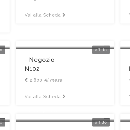
Vai alla Scheda
Brescia
Corso Martiri della Libertà27
to
affitto
- Negozio
N102
€ 2.800
Al mese
Vai alla Scheda
Brescia
Via Triumplina30
to
affitto