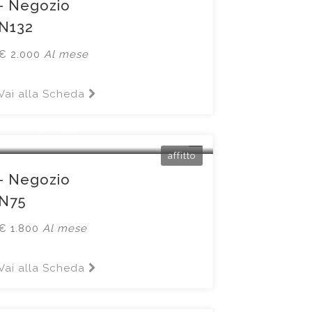
- Negozio
N132
€ 2.000
Al mese
Vai alla Scheda
Flero
Via XXV Aprile33
affitto
- Negozio
N75
€ 1.800
Al mese
Vai alla Scheda
Brescia
via Dante 18/a