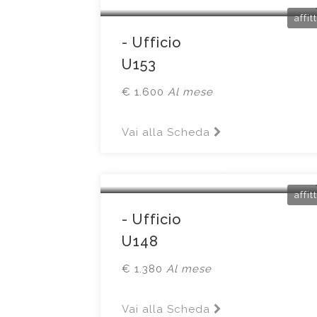
affit
- Ufficio
U153
€ 1.600
Al mese
Vai alla Scheda
Brescia
Contrada Cavalletto15
affit
- Ufficio
U148
€ 1.380
Al mese
Vai alla Scheda