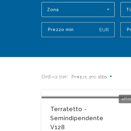
Zona
Ti
EUR
Ordina per:
Forte dei Marmi
Prezzo più alto
nd
affit
Terratetto -
Semindipendente
V128